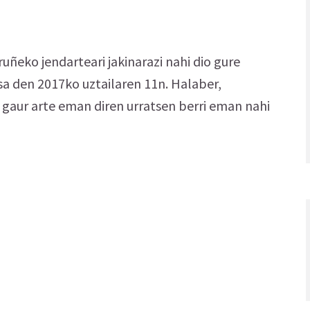
uñeko jendarteari jakinarazi nahi dio gure
asa den 2017ko uztailaren 11n. Halaber,
k gaur arte eman diren urratsen berri eman nahi