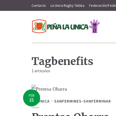
Contacto
La Unica Rugby Taldea
Federación/Fede
Tagbenefits
1 articulos
FEB
21
LA UNICA
SANFERMINES-SANFERMINAK