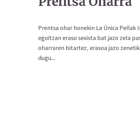
Prentsa Oharra
Prentsa ohar honekin La Única Peñak Ir
egoitzan eraso sexista bat jazo zela p
oharraren bitartez, erasoa jazo zeneti
dugu...