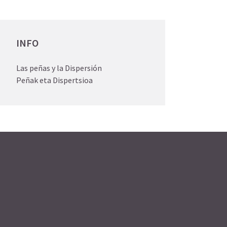
INFO
Las peñas y la Dispersión
Peñak eta Dispertsioa