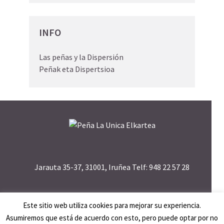
INFO
Las peñas y la Dispersión
Peñak eta Dispertsioa
Jarauta 35-37, 31001, Iruñea Telf: 948 22 57 28
Este sitio web utiliza cookies para mejorar su experiencia.
Asumiremos que está de acuerdo con esto, pero puede optar por no
Creado por
Aldaba
·
Política de Privacidad
·
Aviso Legal
·