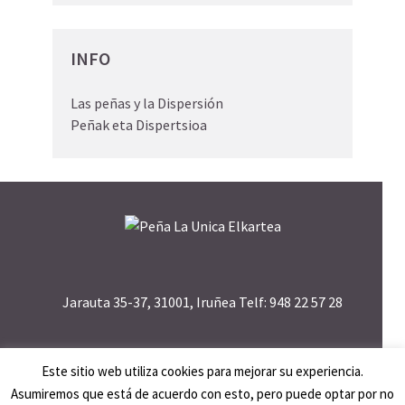
INFO
Las peñas y la Dispersión
Peñak eta Dispertsioa
Jarauta 35-37, 31001, Iruñea Telf: 948 22 57 28
Este sitio web utiliza cookies para mejorar su experiencia.
Asumiremos que está de acuerdo con esto, pero puede optar por no
Creado por
Aldaba
·
Política de Privacidad
·
Aviso Legal
·