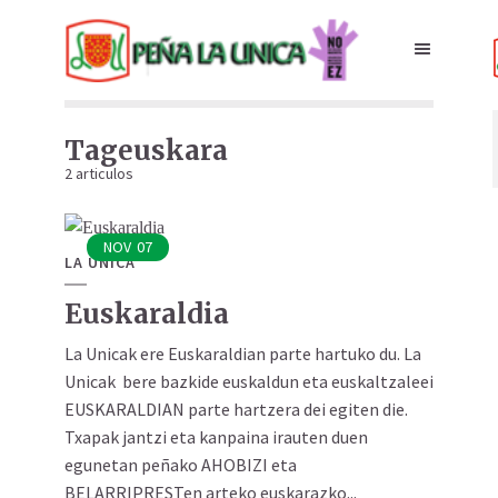
Tageuskara
2 articulos
NOV
07
LA UNICA
Euskaraldia
La Unicak ere Euskaraldian parte hartuko du. La
Unicak bere bazkide euskaldun eta euskaltzaleei
EUSKARALDIAN parte hartzera dei egiten die.
Txapak jantzi eta kanpaina irauten duen
egunetan peñako AHOBIZI eta
BELARRIPRESTen arteko euskarazko...