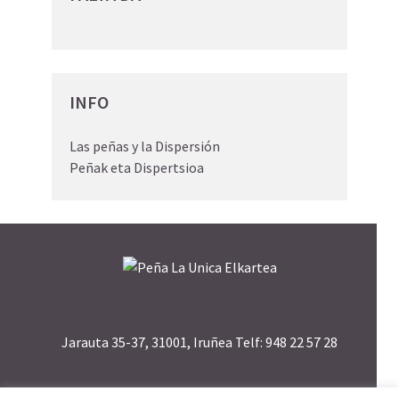
INFO
Las peñas y la Dispersión
Peñak eta Dispertsioa
Jarauta 35-37, 31001, Iruñea Telf: 948 22 57 28