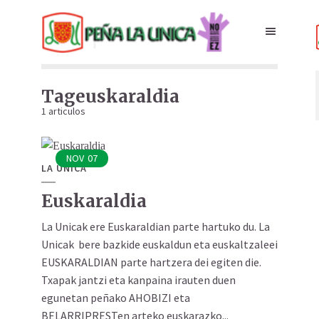
Tageuskaraldia
1 articulos
NOV
07
LA UNICA
Euskaraldia
La Unicak ere Euskaraldian parte hartuko du. La
Unicak bere bazkide euskaldun eta euskaltzaleei
EUSKARALDIAN parte hartzera dei egiten die.
Txapak jantzi eta kanpaina irauten duen
egunetan peñako AHOBIZI eta
BELARRIPRESTen arteko euskarazko...