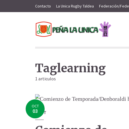
Contacto
La Unica Rugby Taldea
Federación/Fede
Taglearning
1 articulos
OCT
03
LURT