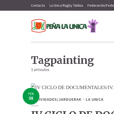
Contacto
La Unica Rugby Taldea
Federación/Fede
Tagpainting
1 articulos
FEB
08
ACTIVIDADES/JARDUERAK
LA UNICA