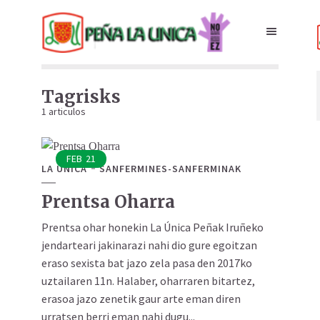
Tagrisks
1 articulos
FEB
21
LA UNICA
SANFERMINES-SANFERMINAK
Prentsa Oharra
Prentsa ohar honekin La Única Peñak Iruñeko
jendarteari jakinarazi nahi dio gure egoitzan
eraso sexista bat jazo zela pasa den 2017ko
uztailaren 11n. Halaber, oharraren bitartez,
erasoa jazo zenetik gaur arte eman diren
urratsen berri eman nahi dugu...