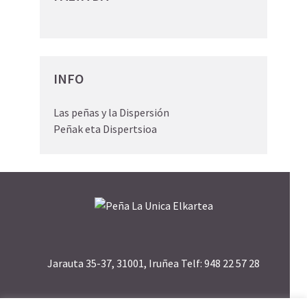
INFO
Las peñas y la Dispersión
Peñak eta Dispertsioa
Jarauta 35-37, 31001, Iruñea Telf: 948 22 57 28