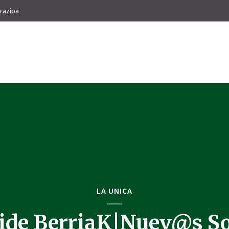
razioa
LA UNICA
ide BerriaK|Nuev@s S