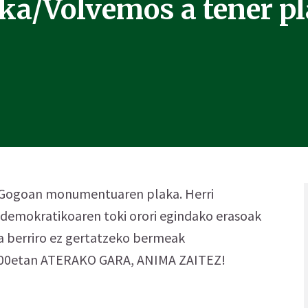
ka/Volvemos a tener p
da Gogoan monumentuaren plaka. Herri
 demokratikoaren toki orori egindako erasoak
eta berriro ez gertatzeko bermeak
2,00etan ATERAKO GARA, ANIMA ZAITEZ!