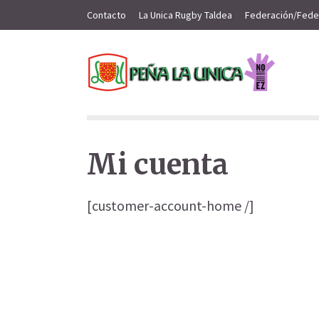
Contacto
La Unica Rugby Taldea
Federación/Fede
Mi cuenta
[customer-account-home /]