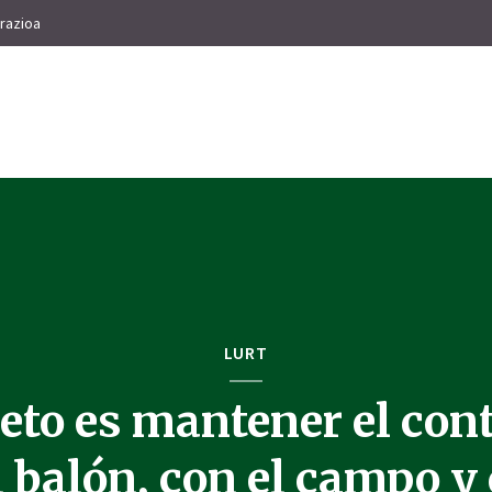
razioa
LURT
reto es mantener el con
l balón, con el campo y 