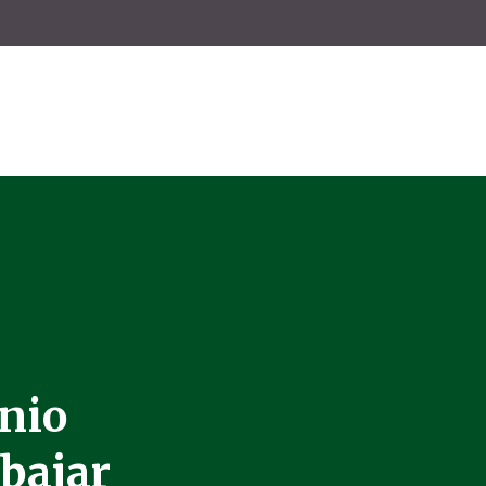
onio
abajar