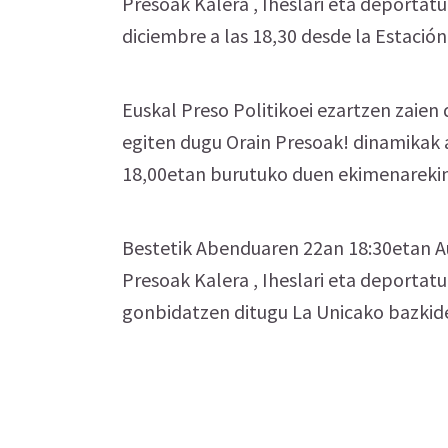
Presoak Kalera , Iheslari eta deportat
diciembre a las 18,30 desde la Estació
Euskal Preso Politikoei ezartzen zaien
egiten dugu Orain Presoak! dinamikak
18,00etan burutuko duen ekimenarekin
Bestetik Abenduaren 22an 18:30etan A
Presoak Kalera , Iheslari eta deportat
gonbidatzen ditugu La Unicako bazkid