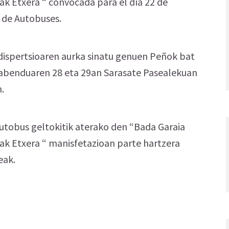
uak Etxera “ convocada para el día 22 de
n de Autobuses.
 dispertsioaren aurka sinatu genuen Peñok bat
 abenduaren 28 eta 29an Sarasate Pasealekuan
.
utobus geltokitik aterako den “Bada Garaia
uak Etxera “ manisfetazioan parte hartzera
eak.