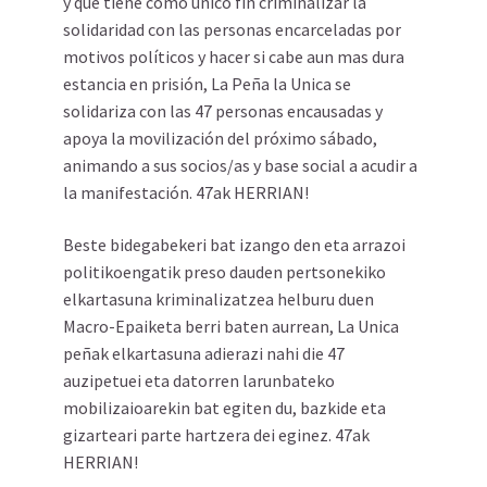
y que tiene como único fin criminalizar la
solidaridad con las personas encarceladas por
motivos políticos y hacer si cabe aun mas dura
estancia en prisión, La Peña la Unica se
solidariza con las 47 personas encausadas y
apoya la movilización del próximo sábado,
animando a sus socios/as y base social a acudir a
la manifestación. 47ak HERRIAN!
Beste bidegabekeri bat izango den eta arrazoi
politikoengatik preso dauden pertsonekiko
elkartasuna kriminalizatzea helburu duen
Macro-Epaiketa berri baten aurrean, La Unica
peñak elkartasuna adierazi nahi die 47
auzipetuei eta datorren larunbateko
mobilizaioarekin bat egiten du, bazkide eta
gizarteari parte hartzera dei eginez. 47ak
HERRIAN!